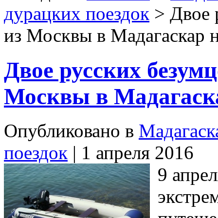
дурацких поездок
> Двое 
из Москвы в Мадагаскар н
Двое русских безум
Москвы в Мадагаска
Опубликовано в
Мадагаск
поездок
| 1 апреля 2016
9 апрел
экстрем