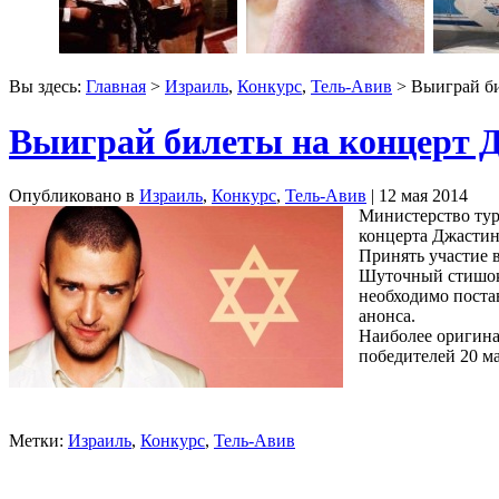
Вы здесь:
Главная
>
Израиль
,
Конкурс
,
Тель-Авив
> Выиграй би
Выиграй билеты на концерт 
Опубликовано в
Израиль
,
Конкурс
,
Тель-Авив
| 12 мая 2014
Министерство тури
концерта Джастин
Принять участие 
Шуточный стишок н
необходимо поста
анонса.
Наиболее оригина
победителей 20 ма
Метки:
Израиль
,
Конкурс
,
Тель-Авив