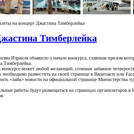
леты на концерт Джастина Тимберлейка
Джастина Тимберлейка
зма Израиля объявило о начале конкурса, главным призом котор
а Тимберлейка.
в конкурсе может любой желающий, сочинив забавное четверости
еобходимо разместить на своей странице в Вконтакте или Faceboo
вить «лайк» новости на официальной странице Министерства тур
льные работы будут размещаться на страницах организаторов в 
я.