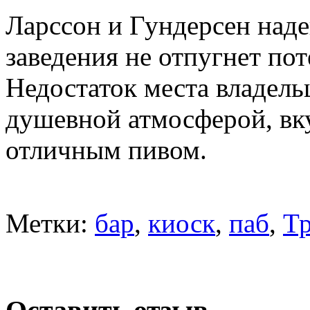
Ларссон и Гундерсен над
заведения не отпугнет по
Недостаток места владель
душевной атмосферой, в
отличным пивом.
Метки:
бар
,
киоск
,
паб
,
Т