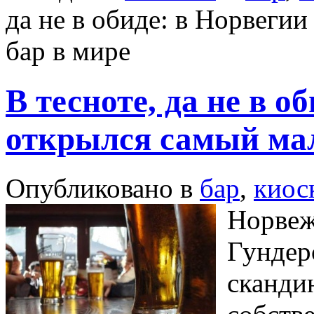
да не в обиде: в Норвеги
бар в мире
В тесноте, да не в о
открылся самый мал
Опубликовано в
бар
,
киос
Норвеж
Гундер
сканди