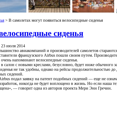
нья
> В самолетах могут появиться велосипедные сиденья
 велосипедные сиденья
| 23 июля 2014
ольшинство авиакомпаний и производителей самолетов стараютс
ставители французского Airbus пошли своим путем. Производите
 очень напоминают велосипедные сиденья.
 в салон с новыми креслами, безусловно, будет ниже обычного з
денья не так удобны, однако на рейсы продолжительностью до 
вых сидений.
Airbus подал заявку на патент подобных сидений — еще не означа
азработок, никогда не будет воплощено в жизнь. Но если наша 
ищена», — говорит одна из авторов проекта Мери Энн Гречин.