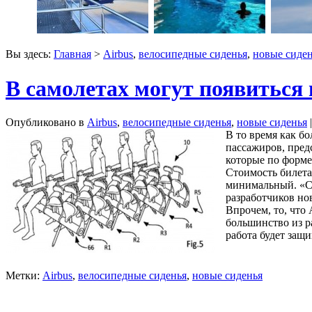
Вы здесь:
Главная
>
Airbus
,
велосипедные сиденья
,
новые сиде
В самолетах могут появиться
Опубликовано в
Airbus
,
велосипедные сиденья
,
новые сиденья
В то время как б
пассажиров, пред
которые по форме
Стоимость билета
минимальный. «Си
разработчиков но
Впрочем, то, что 
большинство из р
работа будет защ
Метки:
Airbus
,
велосипедные сиденья
,
новые сиденья