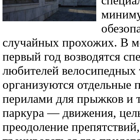
специа
миниму
обезоп
случайных прохожих. В м
первый год возводятся сп
любителей велосипедных 
организуются отдельные 
перилами для прыжков и 
паркура — движения, цель
преодоление препятствий