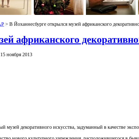
АР
> В Йоханнесбурге открылся музей африканского декоративно
зей африканского декоративно
 15 ноября 2013
ый музей декоративного искусства, задуманный в качестве экс
нство нового культурного учреждения, расположившегося в быв