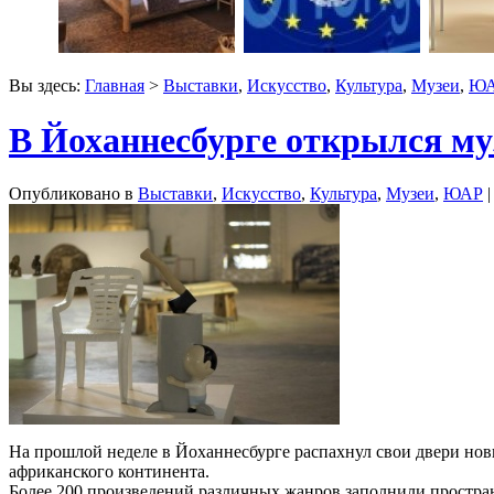
Вы здесь:
Главная
>
Выставки
,
Искусство
,
Культура
,
Музеи
,
Ю
В Йоханнесбурге открылся му
Опубликовано в
Выставки
,
Искусство
,
Культура
,
Музеи
,
ЮАР
|
На прошлой неделе в Йоханнесбурге распахнул свои двери нов
африканского континента.
Более 200 произведений различных жанров заполнили простра