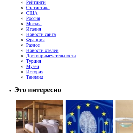
Рейтинги
Статистика
США
Россия
Москва
Италия
Новости сайта
Франция
Разное
Новости отелей
Достопримечательности
Турция
Музеи
История
Таиланд
Это интересно