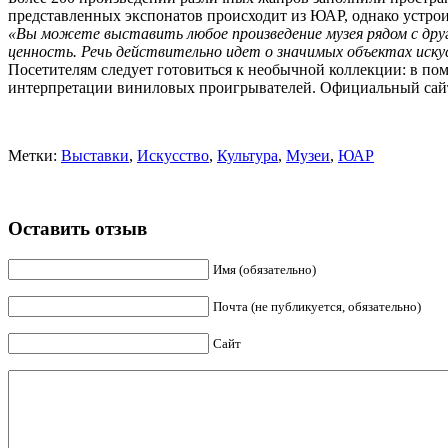
представленных экспонатов происходит из ЮАР, однако устро
«Вы можете выставить любое произведение музея рядом с друг
ценность. Речь действительно идет о значимых объектах иск
Посетителям следует готовиться к необычной коллекции: в п
интерпретации виниловых проигрывателей. Официальный сайт 
Метки:
Выставки
,
Искусство
,
Культура
,
Музеи
,
ЮАР
Оставить отзыв
Имя (обязательно)
Почта (не публикуется, обязательно)
Сайт