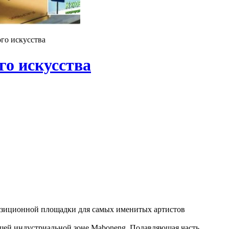
го искусства
го искусства
позиционной площадки для самых именитых артистов
шей индустриальной зоне Maboneng. Подавляющая часть