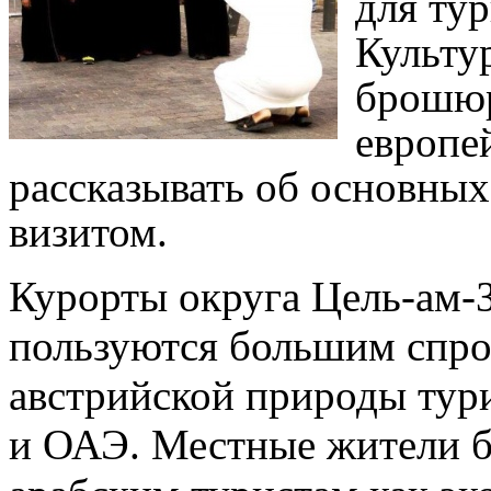
для тур
Культу
брошюр
европей
рассказывать об основных
визитом.
Курорты округа Цель-ам-З
пользуются большим спро
австрийской природы тур
и ОАЭ. Местные жители б