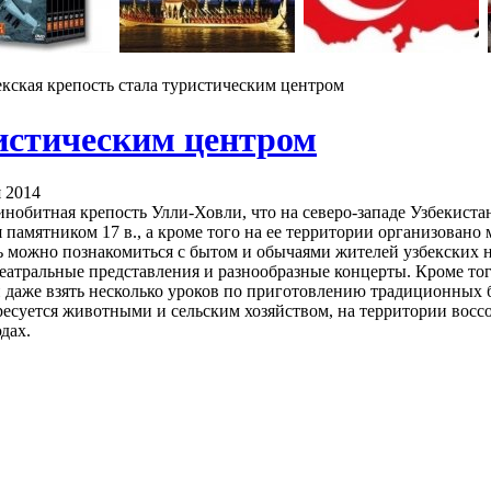
кская крепость стала туристическим центром
ристическим центром
я 2014
инобитная крепость Улли-Ховли, что на северо-западе Узбекист
я памятником 17 в., а кроме того на ее территории организовано
сь можно познакомиться с бытом и обычаями жителей узбекских н
театральные представления и разнообразные концерты. Кроме то
и даже взять несколько уроков по приготовлению традиционных 
ересуется животными и сельским хозяйством, на территории восс
дах.