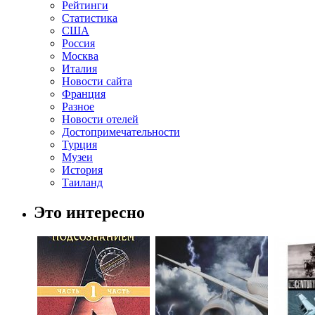
Рейтинги
Статистика
США
Россия
Москва
Италия
Новости сайта
Франция
Разное
Новости отелей
Достопримечательности
Турция
Музеи
История
Таиланд
Это интересно