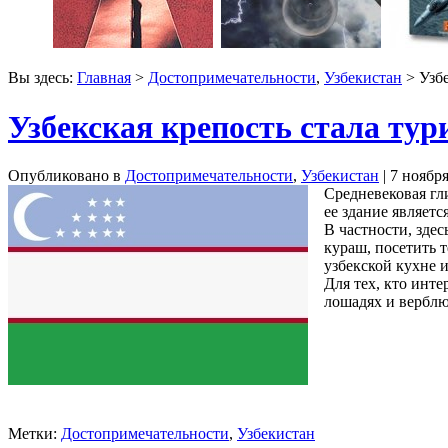
Вы здесь:
Главная
>
Достопримечательности
,
Узбекистан
> Узбе
Узбекская крепость стала ту
Опубликовано в
Достопримечательности
,
Узбекистан
| 7 ноябр
Средневековая гл
ее здание являетс
В частности, зде
кураш, посетить 
узбекской кухне 
Для тех, кто инт
лошадях и верблю
Метки:
Достопримечательности
,
Узбекистан