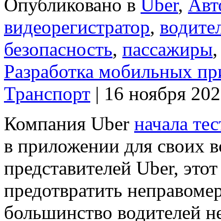
Опубликовано в
Uber
,
Авт
видеорегистратор
,
водите
безопасность
,
пассажиры
Разработка мобильных п
Транспорт
| 16 ноября 20
Компания Uber
начала те
в приложении для своих в
представителей Uber, это
предотвратить неправомер
большинство водителей н