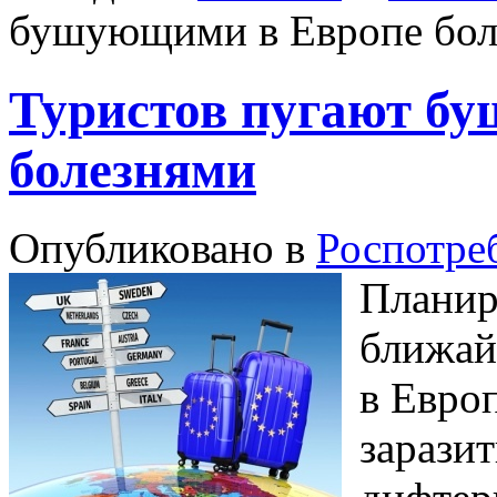
бушующими в Европе бол
Туристов пугают б
болезнями
Опубликовано в
Роспотре
Планир
ближай
в Евро
заразит