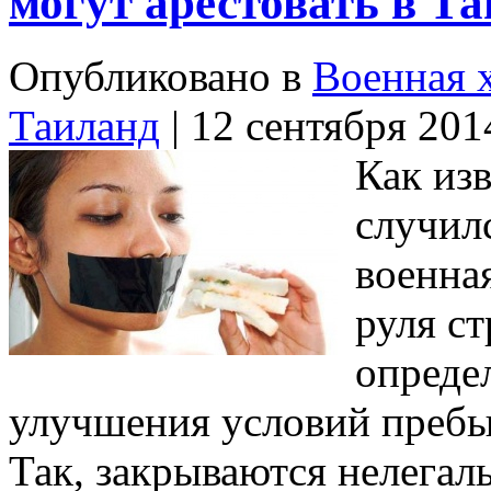
могут арестовать в Т
Опубликовано в
Военная 
Таиланд
| 12 сентября 201
Как изв
случил
военная
руля с
опреде
улучшения условий пребы
Так, закрываются нелегал