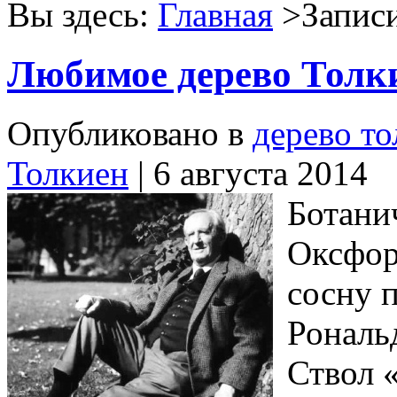
Вы здесь:
Главная
>Записи
Любимое дерево Толк
Опубликовано в
дерево то
Толкиен
| 6 августа 2014
Ботани
Оксфор
сосну 
Рональ
Ствол 