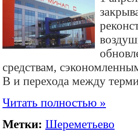
закрыв
реконс
воздуш
обновл
средствам, сэкономленны
В и перехода между терм
Читать полностью »
Метки:
Шереметьево