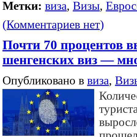
Метки:
виза
,
Визы
,
Евро
(Комментариев нет)
Почти 70 процентов 
шенгенских виз — мн
Опубликовано в
виза
,
Виз
Количе
турист
выросл
прошел