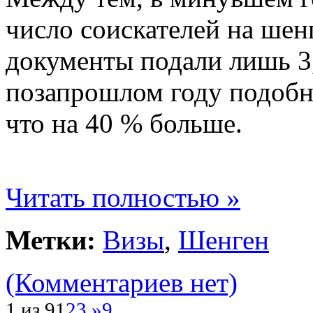
число соискателей на шенг
документы подали лишь 3,
позапрошлом году подобн
что на 40 % больше.
Читать полностью »
Метки:
Визы
,
Шенген
(Комментариев нет)
1 из 9
1
2
3
.
»
9