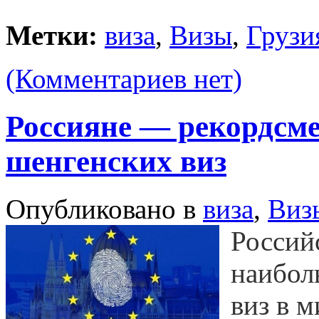
Метки:
виза
,
Визы
,
Грузи
(Комментариев нет)
Россияне — рекордсм
шенгенских виз
Опубликовано в
виза
,
Виз
Россий
наибол
виз в 