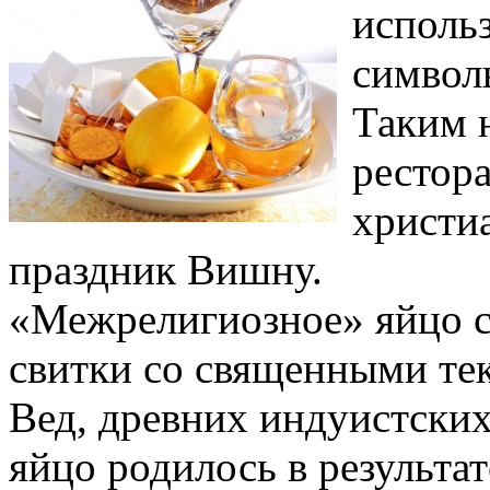
использ
символ
Таким 
рестора
христи
праздник Вишну.
«Межрелигиозное» яйцо 
свитки со священными тек
Вед, древних индуистски
яйцо родилось в результа