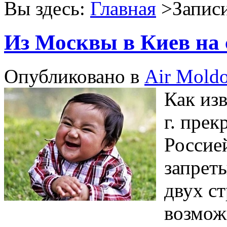
Вы здесь:
Главная
>Записи
Из Москвы в Киев на 
Опубликовано в
Air Mold
Как изв
г. пре
Россие
запрет
двух с
возмож