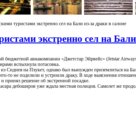
кими туристами экстренно сел на Бали из-за драки в салоне
истами экстренно сел на Бали 
ой бюджетной авиакомпании «Джетстар Эйрвейс» (Jetstar Airway
ирами вспыхнула потасовка.
 из Сиднея на Пхукет, однако был вынужден приземлиться на Бал
 что-то не поделили и устроили драку. В ходе выяснения отношен
 и принял решение об экстренной посадке.
асара дебоширов уже ждала местная полиция. Самолет же продол