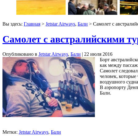
Вы здесь:
Главная
>
Jetstar Airways
,
Бали
> Самолет с австралийс
Самолет с австралийскими тур
Опубликовано в
Jetstar Airways
,
Бали
| 22 июля 2016
Борт австралийск
как между пассаж
Самолет следовал
человек, которые
воздушного судна
В аэропорту Денп
Бали.
Метки:
Jetstar Airways
,
Бали