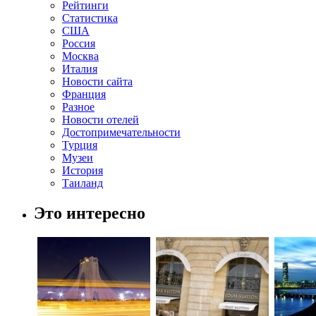
Рейтинги
Статистика
США
Россия
Москва
Италия
Новости сайта
Франция
Разное
Новости отелей
Достопримечательности
Турция
Музеи
История
Таиланд
Это интересно