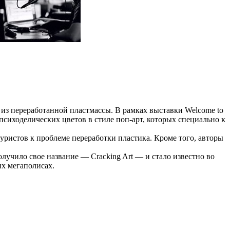
р из переработанной пластмассы. В рамках выставки Welcome to
психоделических цветов в стиле пoп-арт, которых специально к
ристов к проблеме перeработки пластика. Кроме того, авторы
лучило свое название — Сracking Art — и стало известно во
х мегаполисах.