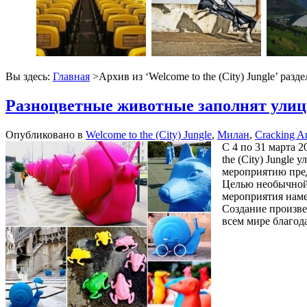
Вы здесь:
Главная
>Архив из ‘
Welcome to the (Сity) Jungle
’ разде
Разноцветные животные заполнят ули
Опубликовано в
Welcome to the (Сity) Jungle
,
Милан
,
Сracking Ar
С 4 по 31 марта 
the (Сity) Jungl
мероприятию пред
Целью необычной 
мероприятия нам
Создание произве
всем мире благод