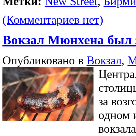
Метки:
New Street
,
Бирми
(Комментариев нет)
Вокзал Мюнхена был э
Опубликовано в
Вокзал
,
М
Центра
столиц
за воз
одном 
вокзала