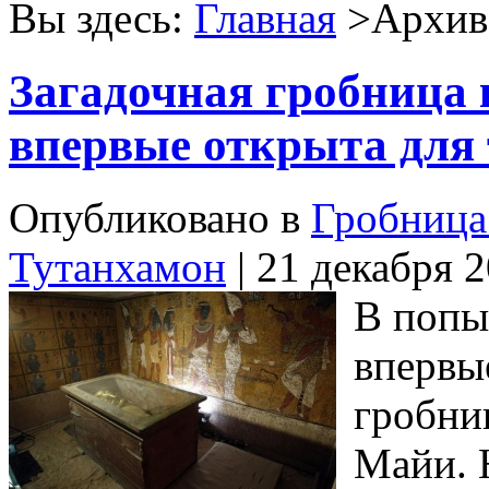
Вы здесь:
Главная
>Архив 
Загадочная гробница
впервые открыта для 
Опубликовано в
Гробница
Тутанхамон
| 21 декабря 
В попы
впервы
гробни
Майи. 