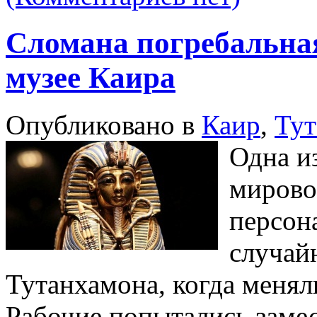
Сломана погребальна
музее Каира
Опубликовано в
Каир
,
Тут
Одна и
мирово
персон
случай
Тутанхамона, когда менял
Рабочие попытались замес