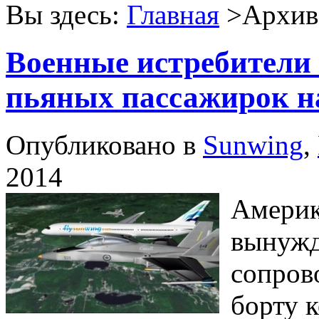
Вы здесь:
Главная
>Архив 
Военные истребители 
пьяных пассажирок н
Опубликовано в
Sunwing
,
2014
Америк
вынужд
сопров
борту к