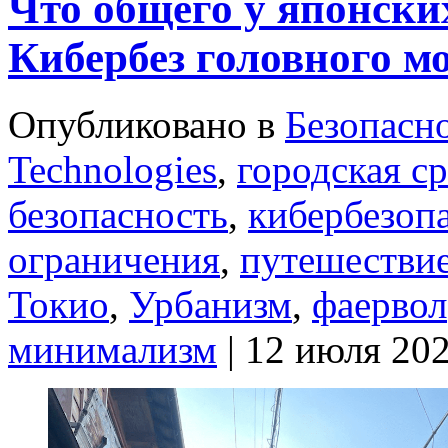
Что общего у японски
Кибербез головного м
Опубликовано в
Безопасн
Technologies
,
городская с
безопасность
,
кибербезоп
ограничения
,
путешестви
Токио
,
Урбанизм
,
фаервол
минимализм
| 12 июля 20