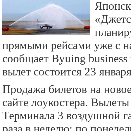
Японск
«Джетст
планир
прямыми рейсами уже с на
сообщает Byuing business 
вылет состоится 23 января
Продажа билетов на новое
сайте лоукостера. Вылеты
Терминала 3 воздушной га
раза в неделю: по понеде