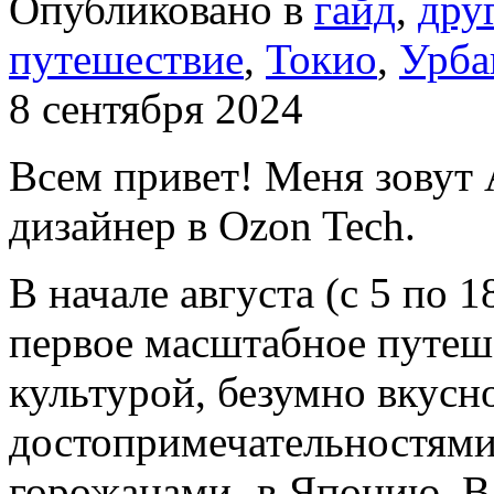
Опубликовано в
гайд
,
дру
путешествие
,
Токио
,
Урба
8 сентября 2024
Всем привет! Меня зовут 
дизайнер в Ozon Tech.
В начале августа (с 5 по 1
первое масштабное путеше
культурой, безумно вкус
достопримечательностями
горожанами- в Японию. В 