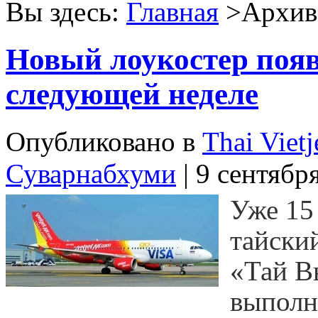
Вы здесь:
Главная
>Архив 
Новый лоукостер появ
следующей неделе
Опубликовано в
Thai Vietj
Суварнабхуми
| 9 сентябр
Уже 15 
тайски
«Тай Вь
выполн