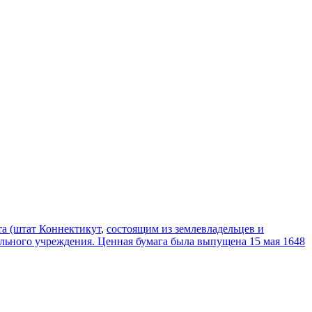
та (штат Коннектикут
,
состоящим из землевладельцев и
ельного учреждения. Ценная бумага была выпущена 15 мая 1648