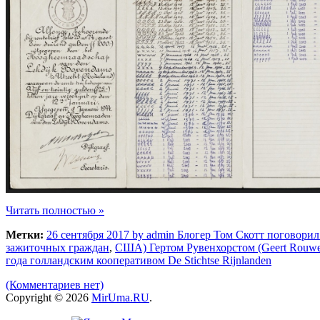
Читать полностью »
Метки:
26 сентября 2017 by admin Блогер Том Скотт поговори
зажиточных граждан
,
США) Гертом Рувенхорстом (Geert Rouwen
года голландским кооперативом De Stichtse Rijnlanden
(Комментариев нет)
Copyright © 2026
MirUma.RU
.