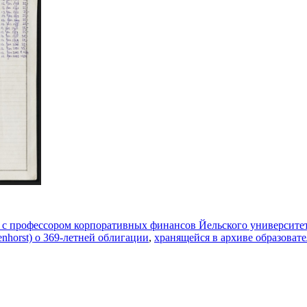
л с профессором корпоративных финансов Йельского университе
horst) о 369-летней облигации
,
хранящейся в архиве образоват