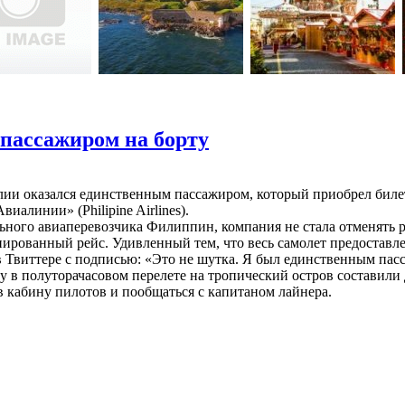
пассажиром на борту
лии оказался единственным пассажиром, который приобрел бил
алинии» (Philipine Airlines).
ьного авиаперевозчика Филиппин, компания не стала отменять р
ированный рейс. Удивленный тем, что весь самолет предоставле
 в Твиттере с подписью: «Это не шутка. Я был единственным пас
 в полуторачасовом перелете на тропический остров составили
в кабину пилотов и пообщаться с капитаном лайнера.