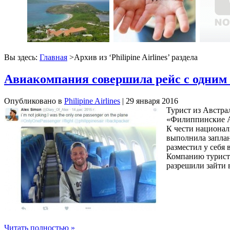
Вы здесь:
Главная
>Архив из ‘
Philipine Airlines
’ раздела
Авиакомпания совершила рейс с одним 
Опубликовано в
Philipine Airlines
| 29 января 2016
Турист из Австра
«Филиппинские Ави
К чести национал
выполнила заплан
разместил у себя
Компанию туристу
разрешили зайти 
Читать полностью »