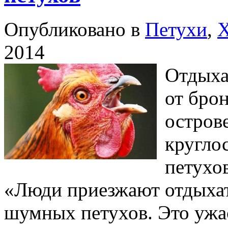
Опубликовано в
Петухи
,
Х
2014
Отдыха
от брон
остров
кругло
петухов
«Люди приезжают отдыхать
шумных петухов. Это ужа