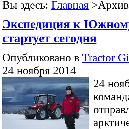
Вы здесь:
Главная
>Архив 
Экспедиция к Южному
стартует сегодня
Опубликовано в
Tractor Gi
24 ноября 2014
24 нояб
команд
отправ
арктич