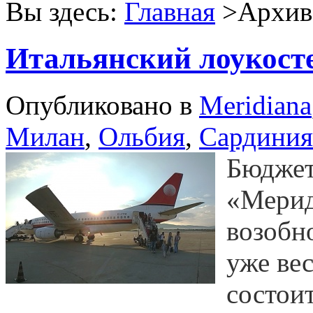
Вы здесь:
Главная
>Архив 
Итальянский лоукост
Опубликовано в
Meridiana
Милан
,
Ольбия
,
Сардиния
Бюджет
«Мерид
возобн
уже вес
состои