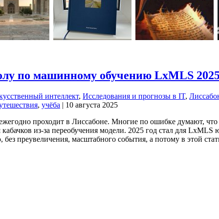
колу по машинному обучению LxMLS 202
кусственный интеллект
,
Исследования и прогнозы в IT
,
Лиссабо
утешествия
,
учёба
| 10 августа 2025
егодно проходит в Лиссабоне. Многие по ошибке думают, что её
кабачков из-за переобучения модели. 2025 год стал для LxMLS 
го, без преувеличения, масштабного события, а потому в этой ста