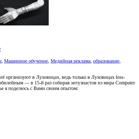
5
н
,
Машинное обучение
,
Медийная реклама
,
образование
,
 организуют в Луховицах, ведь только в Луховицах loss-
юбилейным — в 15-й раз собирая энтузиастов из мира Computer
тье я поделюсь с Вами своим опытом: