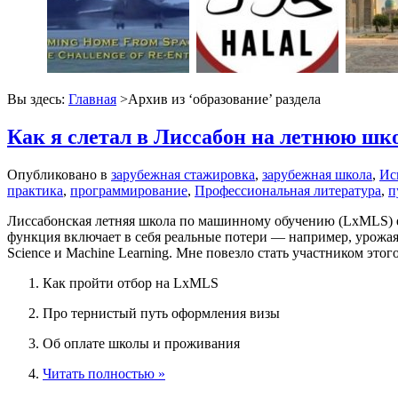
Вы здесь:
Главная
>Архив из ‘
образование
’ раздела
Как я слетал в Лиссабон на летнюю ш
Опубликовано в
зарубежная стажировка
,
зарубежная школа
,
Ис
практика
,
программирование
,
Профессиональная литература
,
п
Лиссабонская летняя школа по машинному обучению (LxMLS) еж
функция включает в себя реальные потери — например, урожая 
Science и Machine Learning. Мне повезло стать участником это
Как пройти отбор на LxMLS
Про тернистый путь оформления визы
Об оплате школы и проживания
Читать полностью »