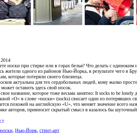
 2014
яете носки при стирке или в горах белья? Что делать с одиноки
сь жители одного из районов Нью-Йорка, в результате чего в Б
ам, которые потеряли своего близнеца.
осков актуальна для тех сердобольных людей, кому жалко прост
ожет оставить здесь свой носок.
свое название, которое тоже весьма занятно: It socks to be lonel
буквой «O» в слове «носки» (socks) свисает один из потерявших 
вится похожей на английскую «U», что меняет значение всего наз
умке авторов, привносит скрытый смысл в казалось бы шуточный
 »
носки
,
Нью-Йорк
,
стрит-арт