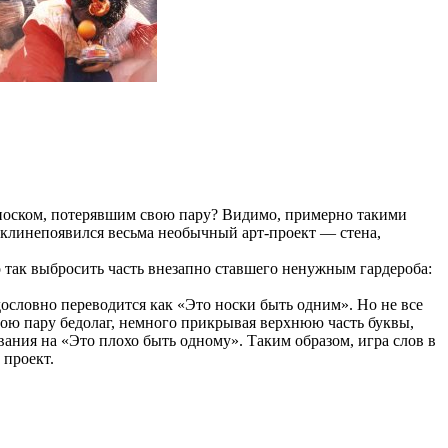
м носком, потерявшим свою пару? Видимо, примерно такими
руклинепоявился весьма необычный арт-проект — стена,
о так выбросить часть внезапно ставшего ненужным гардероба:
y дословно переводится как «Это носки быть одним». Но не все
свою пару бедолаг, немного прикрывая верхнюю часть буквы,
вания на «Это плохо быть одному». Таким образом, игра слов в
 проект.