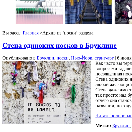
Вы здесь:
Главная
>Архив из ‘
носки
’ раздела
Стена одиноких носков в Бруклине
Опубликовано в
Бруклин
,
носки
,
Нью-Йорк
,
стрит-арт
| 6 июня
Как часто вы тер
вопросами задали
посвященная носк
Стена одиноких н
любой желающий м
Стена даже имеет 
так просто: над 
отчего она стано
названии, по зад
Читать полностью
Метки:
Бруклин
,