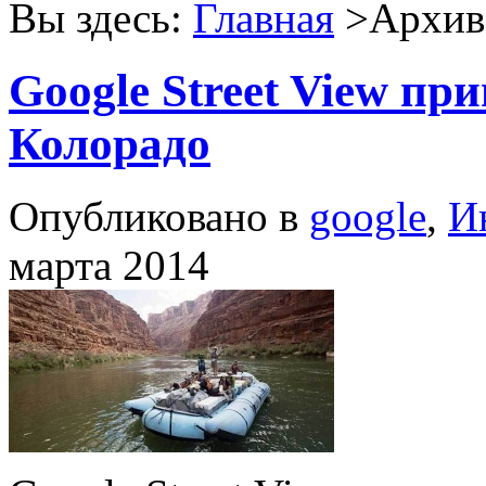
Вы здесь:
Главная
>Архив 
Google Street View пр
Колорадо
Опубликовано в
google
,
И
марта 2014