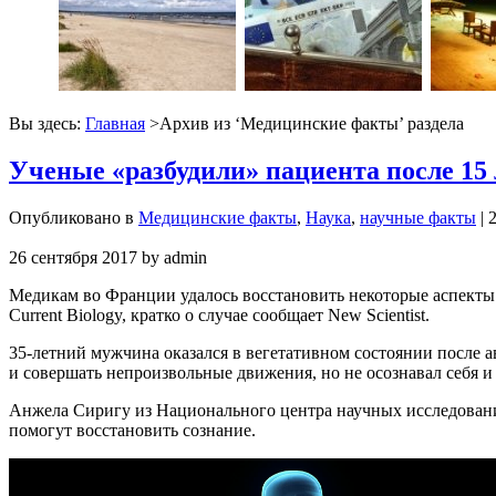
Вы здесь:
Главная
>Архив из ‘
Медицинские факты
’ раздела
Ученые «разбудили» пациента после 15 
Опубликовано в
Медицинские факты
,
Наука
,
научные факты
| 
26 сентября 2017
by
admin
Медикам во Франции удалось восстановить некоторые аспекты с
Current Biology, кратко о случае сообщает New Scientist.
35-летний мужчина оказался в вегетативном состоянии после а
и совершать непроизвольные движения, но не осознавал себя 
Анжела Сиригу из Национального центра научных исследовани
помогут восстановить сознание.