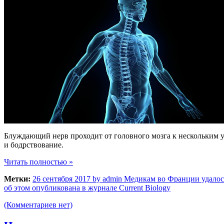
Блуждающий нерв проходит от головного мозга к нескольким уч
и бодрствование.
Читать полностью »
Метки:
26 сентября 2017 by admin Медикам во Франции удалос
об этом опубликована в журнале Current Biology
(Комментариев нет)