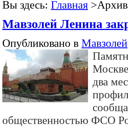
Вы здесь:
Главная
>Архив 
Мавзолей Ленина закр
Опубликовано в
Мавзолей
Памятн
Москве
два ме
профил
сообща
общественностью ФСО Ро