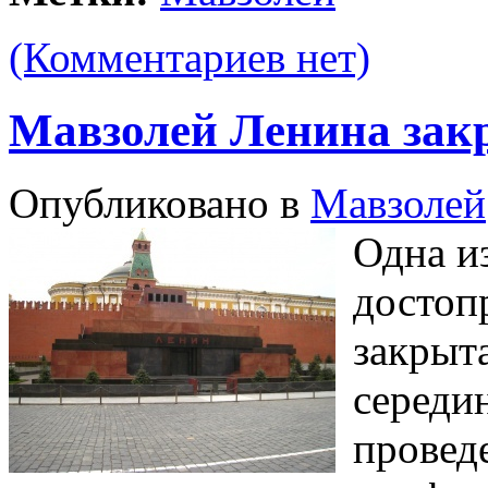
(Комментариев нет)
Мавзолей Ленина закр
Опубликовано в
Мавзолей
Одна и
достоп
закрыта
середин
провед