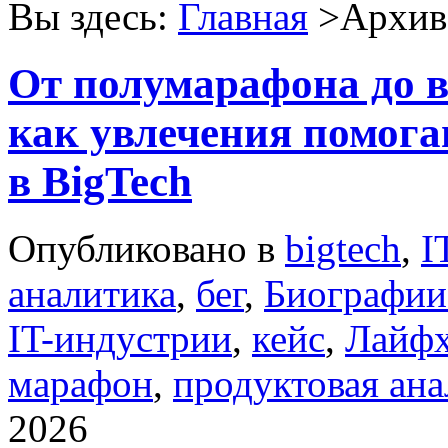
Вы здесь:
Главная
>Архив 
От полумарафона до в
как увлечения помога
в BigTech
Опубликовано в
bigtech
,
I
аналитика
,
бег
,
Биографии
IT-индустрии
,
кейс
,
Лайфх
марафон
,
продуктовая ана
2026