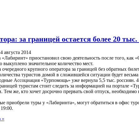
ора: за границей остается более 20 тыс.
 4 августа 2014
а «Лабиринт» приостановил свою деятельность после того, как 
о выкуплено значительное количество мест.
ха очередного крупного оператора за границей без обратных биле
количества туристов домой в сложившейся ситуации будет весьма
дные Ассоциация «Турпомощь» уже вернула 5,5 тыс. россиян. 4 а
раницей туристам стоит следить за информацией на портале «Т
. Тем же, кто хочет досрочно прервать свой отпуск, необходимо на
рые приобрели туры у «Лабиринта», могут обратиться в офис туро
 19:00.
 »