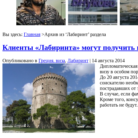
Вы здесь:
Главная
>Архив из ‘
Лабиринт
’ раздела
Клиенты «Лабиринта» могут получить г
Опубликовано в
Греция. виза
,
Лабиринт
| 14 августа 2014
Дипломатическая 
визу в особом пор
До 20 августа 20
соискателю необх
пострадавших от 
В случае, если ф
Кроме того, консу
работать не будут.