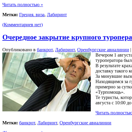
Читать полностью »
Метки:
Греция. виза
,
Лабиринт
(Комментариев нет)
Очередное закрытие крупного туроперат
Опубликовано в
банкрот
,
Лабиринт
,
Оренбургские авиалинии
|
Вечером 1 август
туроператора был
В результате кра
доставку такого 
За минувшие выхо
Находящимся за г
примерно за сутки
«Турпомощь».
Те туристы, кото
августа с 10:00 до
Читать полностью
Метки:
банкрот
,
Лабиринт
,
Оренбургские авиалинии