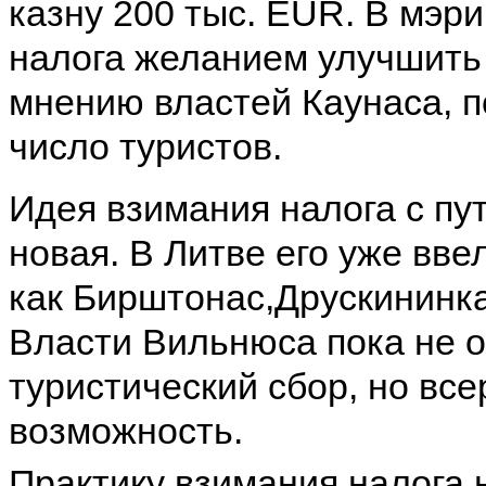
казну 200 тыс. EUR. В мэр
налога желанием улучшить 
мнению властей Каунаса, 
число туристов.
Идея взимания налога с пу
новая. В Литве его уже вве
как Бирштонас,Друскининка
Власти Вильнюса пока не о
туристический сбор, но вс
возможность.
Практику взимания налога 