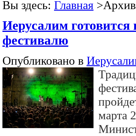
Вы здесь:
Главная
>Архив 
Иерусалим готовится
фестивалю
Опубликовано в
Иерусали
Традиц
фестив
пройде
марта 2
Минист