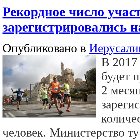
Рекордное число учас
зарегистрировались н
Опубликовано в
Иерусали
В 2017
будет п
2 месяц
зареги
количе
человек. Министерство ту