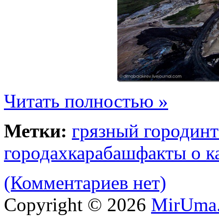
Читать полностью »
Метки:
грязный городинт
городахкарабашфакты о к
(Комментариев нет)
Copyright © 2026
MirUma