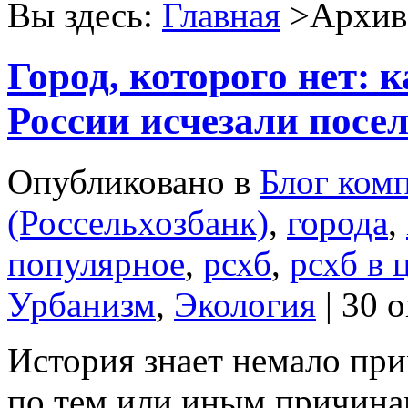
Вы здесь:
Главная
>Архив 
Город, которого нет: 
России исчезали посе
Опубликовано в
Блог ком
(Россельхозбанк)
,
города
,
популярное
,
рсхб
,
рсхб в 
Урбанизм
,
Экология
| 30 
История знает немало при
по тем или иным причинам