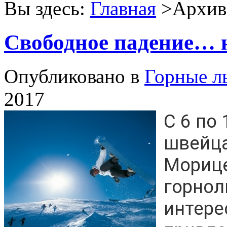
Вы здесь:
Главная
>Архив 
Свободное падение… 
Опубликовано в
Горные 
2017
С 6 по
швейца
Морице
горнол
интере