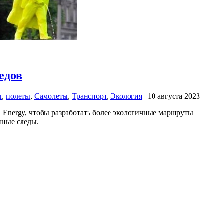
едов
ы
,
полеты
,
Самолеты
,
Транспорт
,
Экология
| 10 августа 2023
 Energy, чтобы разработать более экологичные маршруты
нные следы.