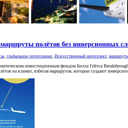
 маршруты полётов без инверсионных сл
сы
,
глобальное потепление
,
Искусственный интеллект
,
маршрут
лиматическим инвестиционным фондом Билла Гейтса Breakthrough
лётов на климат, избегая маршрутов, которые создают инверсио