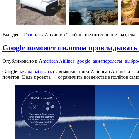
Вы здесь:
Главная
>Архив из ‘
глобальное потепление
’ раздела
Google поможет пилотам прокладывать
Опубликовано в
American Airlines
,
google
,
авиаперелеты
,
выбро
Google
начала работать
с авиакомпанией American Airlines и к
полётов. Цель проекта — ограничить воздействие полётов само