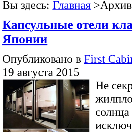
Вы здесь:
Главная
>Архив 
Капсульные отели кл
Японии
Опубликовано в
First Cabi
19 августа 2015
Не секр
жилпло
солнца 
исключ