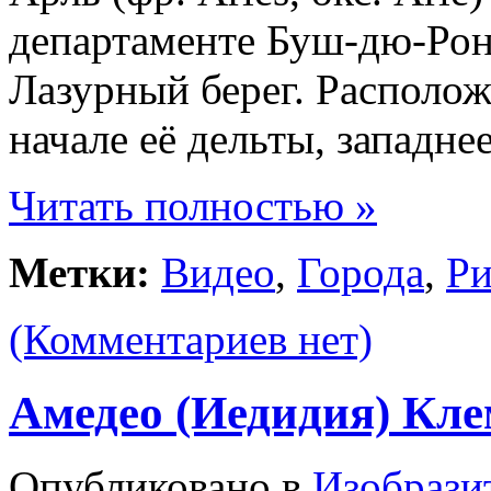
департаменте Буш-дю-Рон
Лазурный берег. Располож
начале её дельты, западне
Читать полностью »
Метки:
Видео
,
Города
,
Р
(Комментариев нет)
Амедео (Иедидия) Кл
Опубликовано в
Изобрази