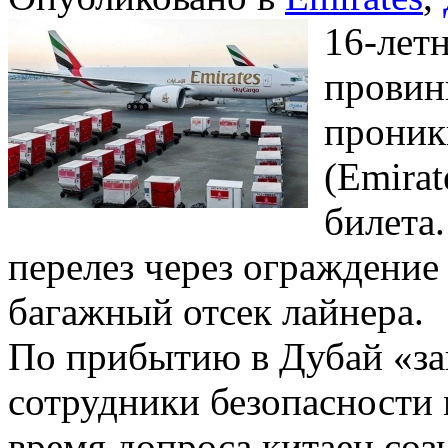
16-лет
провин
проник
(Emirat
билета
перелез через ограждение
багажный отсек лайнера.
По прибытию в Дубай «за
сотрудники безопасности 
время допроса китаец соз