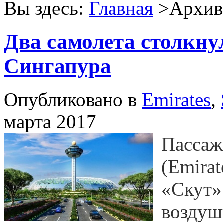
Вы здесь:
Главная
>Архив 
Два самолета столкну
Сингапура
Опубликовано в
Emirates
,
марта 2017
Пассаж
(Emirat
«Скут» 
воздуш