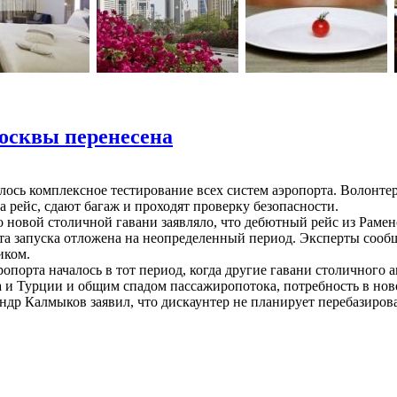
осквы перенесена
лось комплексное тестирование всех систем аэропорта. Волонте
а рейс, сдают багаж и проходят проверку безопасности.
 новой столичной гавани заявляло, что дебютный рейс из Раменс
та запуска отложена на неопределенный период. Эксперты сообща
иком.
опорта началось в тот период, когда другие гавани столичного 
 и Турции и общим спадом пассажиропотока, потребность в нов
др Калмыков заявил, что дискаунтер не планирует перебазирова