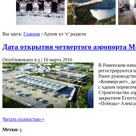
Вы здесь:
Главная
>Архив из ‘
е
’ раздела
Дата открытия четвертого аэропорта М
Опубликовано в
е
| 16 марта 2016
В Раменском нача
регистрируются н
Ранее руководство
«Коммерсант», да
с одним перевозч
Строительство аэр
закрытием Египта
«Победы» Алексан
Читать полностью »
Метки:
е