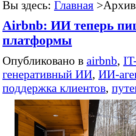
Вы здесь:
Главная
>Архив 
Airbnb: ИИ теперь пи
платформы
Опубликовано в
airbnb
,
IT
генеративный ИИ
,
ИИ-аге
поддержка клиентов
,
путе