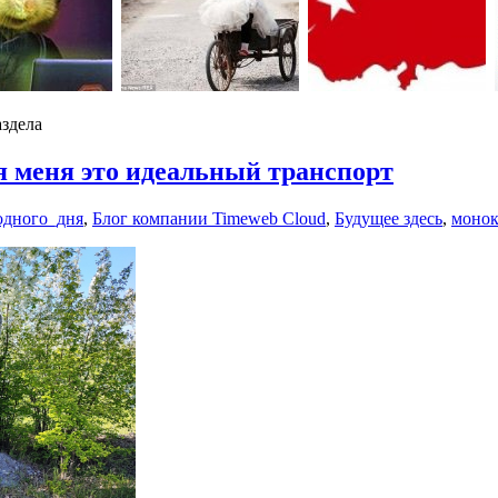
аздела
я меня это идеальный транспорт
одного_дня
,
Блог компании Timeweb Cloud
,
Будущее здесь
,
монок