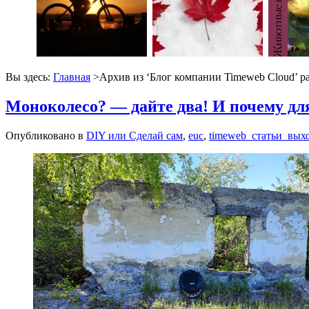
Вы здесь:
Главная
>Архив из ‘
Блог компании Timeweb Cloud
’ р
Моноколесо? — дайте два! И почему дл
Опубликовано в
DIY или Сделай сам
,
euc
,
timeweb_статьи_вых