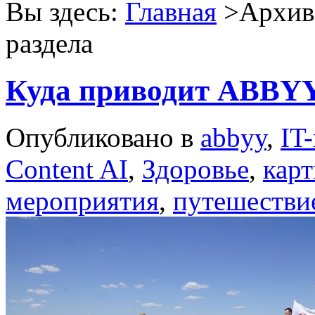
Вы здесь:
Главная
>Архив 
раздела
Куда приводит ABBY
Опубликовано в
abbyy
,
IT
Content AI
,
Здоровье
,
кар
мероприятия
,
путешестви