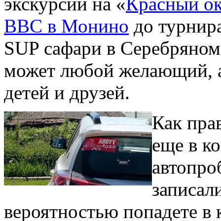
экскурсий на «
Красный ок
ВВС в Монино
до турнир
SUP сафари в Серебряном 
может любой желающий, а
детей и друзей.
Как пра
еще в к
автопро
записали
вероятностью попадете в