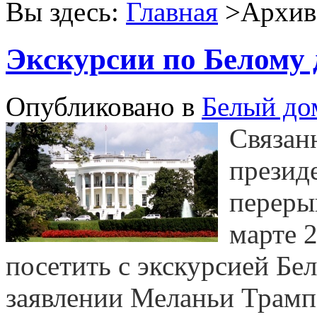
Вы здесь:
Главная
>Архив 
Экскурсии по Белому 
Опубликовано в
Белый до
Связан
презид
переры
марте 2
посетить с экскурсией Бе
заявлении Меланьи Трамп 