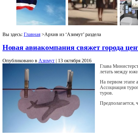
Вы здесь:
Главная
>Архив из ‘
Азимут
’ раздела
Новая авиакомпания свяжет города це
Опубликовано в
Азимут
| 13 октября 2016
Глава Министерст
летать между южн
На первом этапе 
Ассоциация туроп
туров.
Предполагается, 